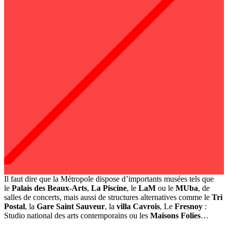
Il faut dire que la Métropole dispose d’importants musées tels que
le
Palais des Beaux-Arts
,
La Piscine
, le
LaM
ou le
MUba
, de
salles de concerts, mais aussi de structures alternatives comme le
Tri
Postal
, la
Gare Saint Sauveur
, la
villa Cavrois
, Le
Fresnoy
:
Studio national des arts contemporains ou les
Maisons Folies
…