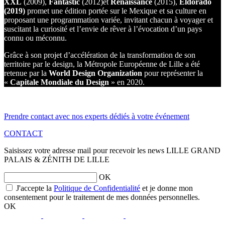
XXL
(2009),
Fantastic
(2012)et
Renaissance
(2015),
Eldorado
(2019)
promet une édition portée sur le Mexique et sa culture en
proposant une programmation variée, invitant chacun à voyager et
suscitant la curiosité et l’envie de rêver à l’évocation d’un pays
connu ou méconnu.
Grâce à son projet d’accélération de la transformation de son
territoire par le design, la Métropole Européenne de Lille a été
retenue par la
World Design Organization
pour représenter la
«
Capitale Mondiale du Design
» en 2020.
Prendre contact avec nos experts dédiés à votre événement
CONTACT
Saisissez votre adresse mail pour recevoir les news LILLE GRAND
PALAIS & ZÉNITH DE LILLE
OK
opens
J'accepte la
Politique de Confidentialité
et je donne mon
a
consentement pour le traitement de mes données personnelles.
new
OK
window
opens
opens
opens
opens
a
a
a
a