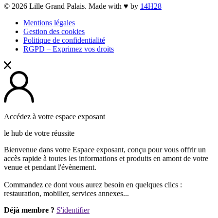
opens
© 2026 Lille Grand Palais. Made with ♥ by
14H28
new
window
window
window
a
window
Mentions légales
new
Gestion des cookies
window
Politique de confidentialité
RGPD – Exprimez vos droits
Accédez à votre espace exposant
le hub de votre réussite
Bienvenue dans votre Espace exposant, conçu pour vous offrir un
accès rapide à toutes les informations et produits en amont de votre
venue et pendant l'évènement.
Commandez ce dont vous aurez besoin en quelques clics :
restauration, mobilier, services annexes...
Déjà membre ?
S'identifier