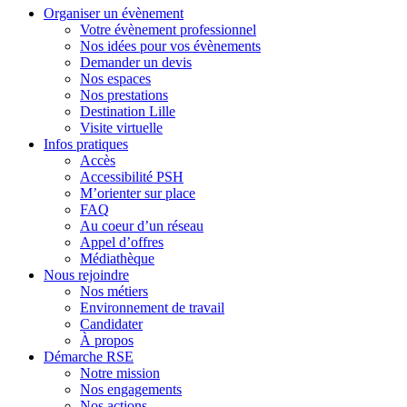
Organiser un évènement
new
new
new
new
Votre évènement professionnel
window
window
window
window
Nos idées pour vos évènements
Demander un devis
Nos espaces
Nos prestations
Destination Lille
Visite virtuelle
Infos pratiques
Accès
Accessibilité PSH
M’orienter sur place
FAQ
Au coeur d’un réseau
Appel d’offres
Médiathèque
Nous rejoindre
Nos métiers
Environnement de travail
Candidater
À propos
Démarche RSE
Notre mission
Nos engagements
Nos actions