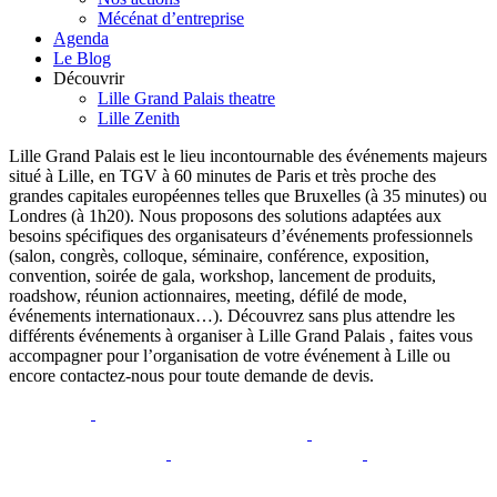
Mécénat d’entreprise
Agenda
Le Blog
Découvrir
Lille Grand Palais theatre
Lille Zenith
Lille Grand Palais est le lieu incontournable des événements majeurs
situé à Lille, en TGV à 60 minutes de Paris et très proche des
grandes capitales européennes telles que Bruxelles (à 35 minutes) ou
Londres (à 1h20). Nous proposons des solutions adaptées aux
besoins spécifiques des organisateurs d’événements professionnels
(salon, congrès, colloque, séminaire, conférence, exposition,
convention, soirée de gala, workshop, lancement de produits,
roadshow, réunion actionnaires, meeting, défilé de mode,
événements internationaux…). Découvrez sans plus attendre les
différents événements à organiser à Lille Grand Palais , faites vous
accompagner pour l’organisation de votre événement à Lille ou
encore contactez-nous pour toute demande de devis.
opens
opens
a
a
opens
opens
new
opens
new
a
opens
a
opens
opens
window
a
window
new
a
new
a
a
new
window
new
window
new