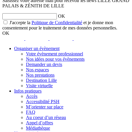
Saisissez votre adresse mail pour recevoir les news LILLE GRAND
PALAIS & ZÉNITH DE LILLE
OK
opens
J'accepte la
Politique de Confidentialité
et je donne mon
a
consentement pour le traitement de mes données personnelles.
new
OK
window
opens
opens
opens
opens
a
a
a
a
Organiser un évènement
new
new
new
new
Votre évènement professionnel
window
window
window
window
Nos idées pour vos évènements
Demander un devis
Nos espaces
Nos prestations
Destination Lille
Visite virtuelle
Infos pratiques
Accès
Accessibilité PSH
M’orienter sur place
FAQ
Au coeur d’un réseau
Appel d’offres
Médiathèque