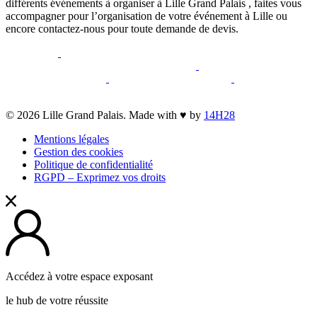
différents événements à organiser à Lille Grand Palais , faites vous
accompagner pour l’organisation de votre événement à Lille ou
encore contactez-nous pour toute demande de devis.
opens
opens
a
a
opens
opens
new
opens
new
a
opens
a
opens
opens
window
a
window
new
a
new
a
a
new
window
new
window
new
opens
© 2026 Lille Grand Palais. Made with ♥ by
14H28
new
window
window
window
a
window
Mentions légales
new
Gestion des cookies
window
Politique de confidentialité
RGPD – Exprimez vos droits
Accédez à votre espace exposant
le hub de votre réussite