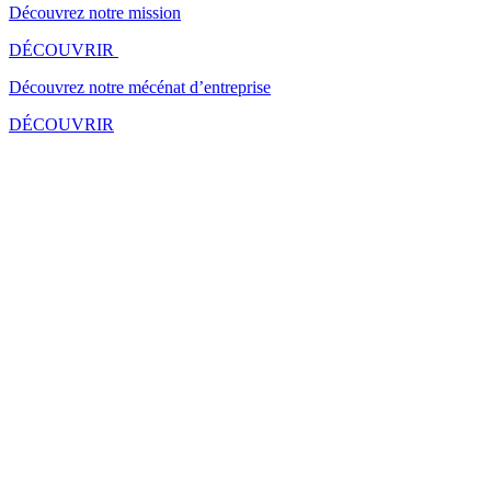
Découvrez notre mission
DÉCOUVRIR
Découvrez notre mécénat d’entreprise
DÉCOUVRIR
Transformez votre événement en expérience inoubliable
Vous souhaitez organiser un événement d'entreprise, une soirée,
cocktail, un concours, remise de diplôme, un congrès ou un salon,
exposition...? Adressez-nous votre demande et notre équipe
commerciale vous recontactera dans les 48h.
Transformez votre passion pour l'événementiel en carrière