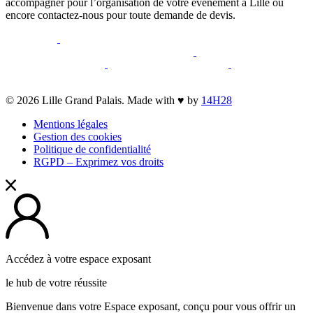
accompagner pour l’organisation de votre événement à Lille ou
encore contactez-nous pour toute demande de devis.
opens
opens
a
a
opens
opens
new
opens
new
a
opens
a
opens
opens
window
a
window
new
a
new
a
a
new
window
new
window
new
opens
© 2026 Lille Grand Palais. Made with ♥ by
14H28
new
window
window
window
a
window
Mentions légales
new
Gestion des cookies
window
Politique de confidentialité
RGPD – Exprimez vos droits
Accédez à votre espace exposant
le hub de votre réussite
Bienvenue dans votre Espace exposant, conçu pour vous offrir un