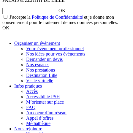
PALAIS & ZÉNITH DE LILLE
OK
opens
J'accepte la
Politique de Confidentialité
et je donne mon
a
consentement pour le traitement de mes données personnelles.
new
OK
window
opens
opens
opens
opens
a
a
a
a
Organiser un évènement
new
new
new
new
Votre évènement professionnel
window
window
window
window
Nos idées pour vos évènements
Demander un devis
Nos espaces
Nos prestations
Destination Lille
Visite virtuelle
Infos pratiques
Accès
Accessibilité PSH
M’orienter sur place
FAQ
Au coeur d’un réseau
Appel d’offres
Médiathèque
Nous rejoindre