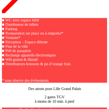
■ WC avec espace bébé
■ Distributeur de billets
■ Parking
■ Restauration sur place ou à emporter*
■ Vestiaire*
■ Réception – Espace détente
■ Plan de la ville
■ Prêt de parapluie
■ Recharge appareils électroniques
■ Wifi gratuit & illimité
■ Distributeurs boissons & jus d’orange frais
* sous réserve des évènements
Des atouts pour Lille Grand Palais
2 gares TGV
à moins de 10 min. à pied