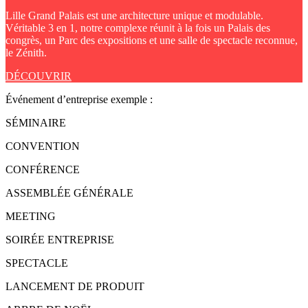
Lille Grand Palais est une architecture unique et modulable.
Véritable 3 en 1, notre complexe réunit à la fois un Palais des
congrès, un Parc des expositions et une salle de spectacle reconnue,
le Zénith.
DÉCOUVRIR
Événement d’entreprise exemple :
SÉMINAIRE
CONVENTION
CONFÉRENCE
ASSEMBLÉE GÉNÉRALE
MEETING
SOIRÉE ENTREPRISE
SPECTACLE
LANCEMENT DE PRODUIT