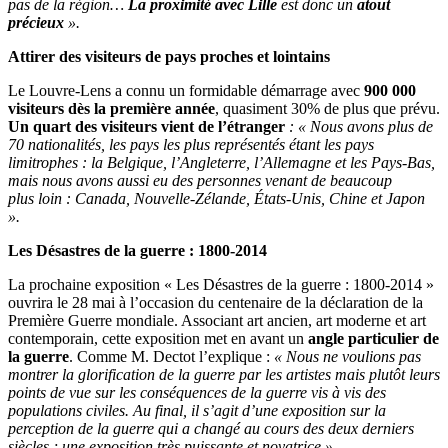
pas de la région…
La proximité avec Lille
est donc un
atout
précieux
».
Attirer des visiteurs de pays proches et lointains
Le Louvre-Lens a connu un formidable démarrage avec
900 000
visiteurs dès la première année
, quasiment 30% de plus que prévu.
Un quart des visiteurs vient de l’étranger
: « Nous avons plus de
70 nationalités, les pays les plus représentés étant les pays
limitrophes : la Belgique, l’Angleterre, l’Allemagne et les Pays-Bas,
mais nous avons aussi eu des personnes venant de beaucoup
plus loin : Canada, Nouvelle-Zélande, États-Unis, Chine et Japon
».
Les Désastres de la guerre : 1800-2014
La prochaine exposition « Les Désastres de la guerre : 1800-2014 »
ouvrira le 28 mai à l’occasion du centenaire de la déclaration de la
Première Guerre mondiale. Associant art ancien, art moderne et art
contemporain, cette exposition met en avant un
angle particulier de
la guerre
. Comme M. Dectot l’explique :
« Nous ne voulions pas
montrer la glorification de la guerre par les artistes mais plutôt leurs
points de vue sur les conséquences de la guerre vis à vis des
populations civiles. Au final, il s’agit d’une exposition sur la
perception de la guerre qui a changé au cours des deux derniers
siècles ; une exposition très puissante et novatrice
».