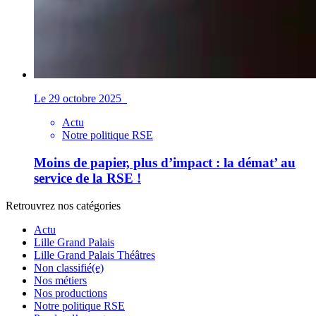
Le 29 octobre 2025
Actu
Notre politique RSE
Moins de papier, plus d’impact : la démat’ au
service de la RSE !
Retrouvrez nos catégories
Actu
Lille Grand Palais
Lille Grand Palais Théâtres
Non classifié(e)
Nos métiers
Nos productions
Notre politique RSE