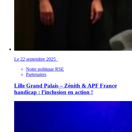
Le 22 septembre 2025
Notre politique RSE
Partenaires
Lille Grand Palais – Zénith & APF France
handicap : l’inclusion en action !