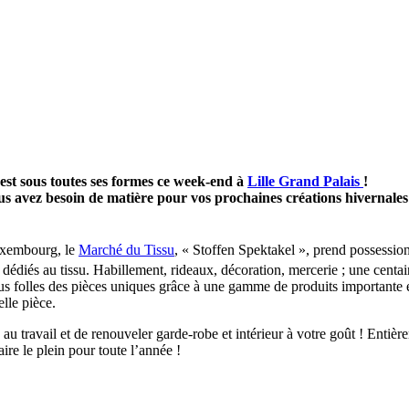
ssu est sous toutes ses formes ce week-end à
Lille Grand Palais
!
us avez besoin de matière pour vos prochaines créations hivernale
uxembourg, le
Marché du Tissu
, « Stoffen Spektakel », prend possessio
dédiés au tissu. Habillement, rideaux, décoration, mercerie ; une centai
us folles des pièces uniques grâce à une gamme de produits importante e
lle pièce.
au travail et de renouveler garde-robe et intérieur à votre goût ! Entièr
aire le plein pour toute l’année !