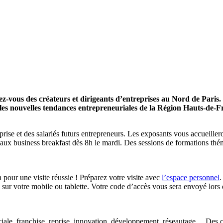
ez-vous des créateurs et dirigeants d’entreprises au Nord de Paris
es nouvelles tendances entrepreneuriales de la Région Hauts-de-Fra
ise et des salariés futurs entrepreneurs. Les exposants vous accueiller
nt aux business breakfast dès 8h le mardi. Des sessions de formations thé
 pour une visite réussie ! Préparez votre visite avec
l’espace personnel
.
 sur votre mobile ou tablette. Votre code d’accès vous sera envoyé lors d
ale, franchise, reprise, innovation, développement, réseautage… Des ce