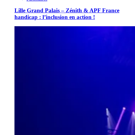
Lille Grand Palais – Zénith & APF France
handicap : l’inclusion en action !