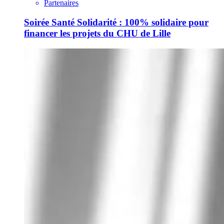
Partenaires
Soirée Santé Solidarité : 100% solidaire pour
financer les projets du CHU de Lille