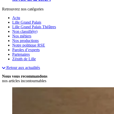
Retrouvrez nos catégories
Actu
Lille Grand Palais
Lille Grand Palais Théâtres
Non classifié(e)
Nos métiers
Nos productions
Notre politique RSE
Paroles d’experts
Partenaires
Zénith de Lille
Retour aux actualités
Nous vous recommandons
nos articles incontournables