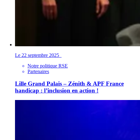
Le 22 septembre 2025
Notre politique RSE
Partenaires
Lille Grand Palais – Zénith & APF France
handicap : l’inclusion en action !