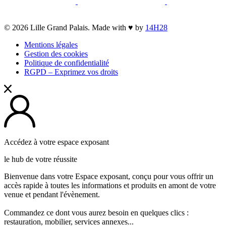
new
opens
new
a
opens
a
opens
opens
window
a
window
new
a
new
a
a
new
window
new
window
new
opens
© 2026 Lille Grand Palais. Made with ♥ by
14H28
new
window
window
window
a
window
Mentions légales
new
Gestion des cookies
window
Politique de confidentialité
RGPD – Exprimez vos droits
Accédez à votre espace exposant
le hub de votre réussite
Bienvenue dans votre Espace exposant, conçu pour vous offrir un
accès rapide à toutes les informations et produits en amont de votre
venue et pendant l'évènement.
Commandez ce dont vous aurez besoin en quelques clics :
restauration, mobilier, services annexes...