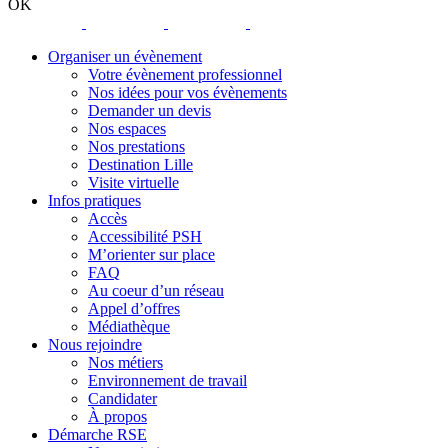
new
OK
window
opens
opens
opens
opens
a
a
a
a
Organiser un évènement
new
new
new
new
Votre évènement professionnel
window
window
window
window
Nos idées pour vos évènements
Demander un devis
Nos espaces
Nos prestations
Destination Lille
Visite virtuelle
Infos pratiques
Accès
Accessibilité PSH
M’orienter sur place
FAQ
Au coeur d’un réseau
Appel d’offres
Médiathèque
Nous rejoindre
Nos métiers
Environnement de travail
Candidater
À propos
Démarche RSE