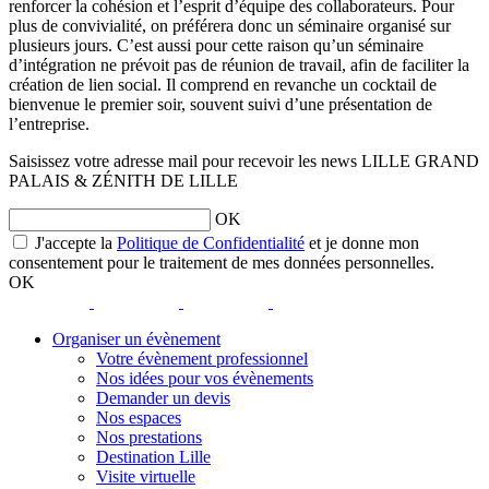
renforcer la cohésion et l’esprit d’équipe des collaborateurs. Pour
plus de convivialité, on préférera donc un séminaire organisé sur
plusieurs jours. C’est aussi pour cette raison qu’un séminaire
d’intégration ne prévoit pas de réunion de travail, afin de faciliter la
création de lien social. Il comprend en revanche un cocktail de
bienvenue le premier soir, souvent suivi d’une présentation de
l’entreprise.
Saisissez votre adresse mail pour recevoir les news LILLE GRAND
PALAIS & ZÉNITH DE LILLE
OK
opens
J'accepte la
Politique de Confidentialité
et je donne mon
a
consentement pour le traitement de mes données personnelles.
new
OK
window
opens
opens
opens
opens
a
a
a
a
Organiser un évènement
new
new
new
new
Votre évènement professionnel
window
window
window
window
Nos idées pour vos évènements
Demander un devis
Nos espaces
Nos prestations
Destination Lille
Visite virtuelle