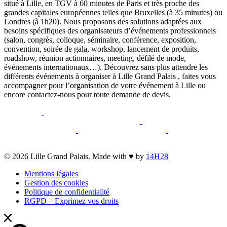
situé à Lille, en TGV à 60 minutes de Paris et très proche des
grandes capitales européennes telles que Bruxelles (à 35 minutes) ou
Londres (à 1h20). Nous proposons des solutions adaptées aux
besoins spécifiques des organisateurs d’événements professionnels
(salon, congrès, colloque, séminaire, conférence, exposition,
convention, soirée de gala, workshop, lancement de produits,
roadshow, réunion actionnaires, meeting, défilé de mode,
événements internationaux…). Découvrez sans plus attendre les
différents événements à organiser à Lille Grand Palais , faites vous
accompagner pour l’organisation de votre événement à Lille ou
encore contactez-nous pour toute demande de devis.
opens
opens
a
a
opens
opens
new
opens
new
a
opens
a
opens
opens
window
a
window
new
a
new
a
a
new
window
new
window
new
opens
© 2026 Lille Grand Palais. Made with ♥ by
14H28
new
window
window
window
a
window
Mentions légales
new
Gestion des cookies
window
Politique de confidentialité
RGPD – Exprimez vos droits