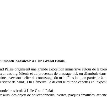
 du monde brassicole à Lille Grand Palais.
nd Palais organisent une grande exposition immersive autour de la bière,
œur des ingrédients et du processus de brassage. Ici, on déambule dans
e, avec son atelier de concassage du malt. Plus loin, on participe à un
serviette de bain!). On s’émerveille devant le mur de canettes et l’exposi
monde brassicole à Lille Grand Palais
e aussi des objets de collectionneurs : verres, plaques émaillées, affic
.