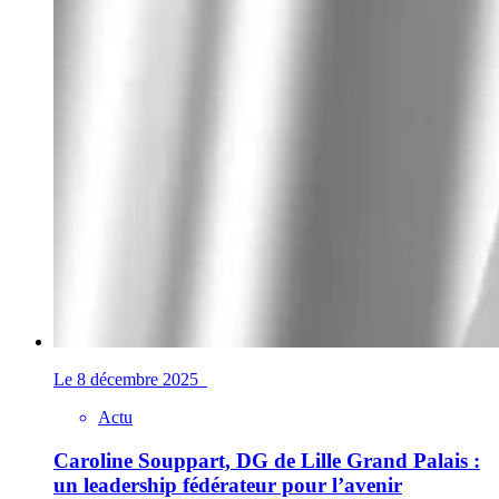
Le 8 décembre 2025
Actu
Caroline Souppart, DG de Lille Grand Palais :
un leadership fédérateur pour l’avenir