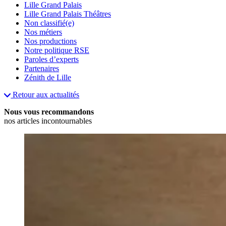
Lille Grand Palais
Lille Grand Palais Théâtres
Non classifié(e)
Nos métiers
Nos productions
Notre politique RSE
Paroles d’experts
Partenaires
Zénith de Lille
Retour aux actualités
Nous vous recommandons
nos articles incontournables