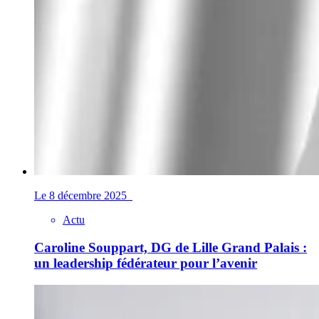
Le 8 décembre 2025
Actu
Caroline Souppart, DG de Lille Grand Palais :
un leadership fédérateur pour l’avenir