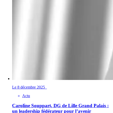
Le 8 décembre 2025
Actu
Caroline Souppart, DG de Lille Grand Palais :
un leadership fédérateur pour l’avenir