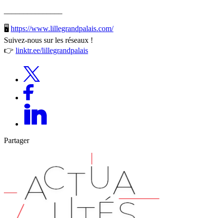
_______________
🖥
https://www.lillegrandpalais.com/
Suivez-nous sur les réseaux !
👉
linktr.ee/lillegrandpalais
Partager