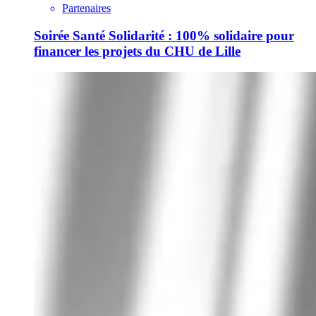
Partenaires
Soirée Santé Solidarité : 100% solidaire pour
financer les projets du CHU de Lille