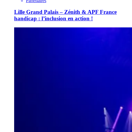
Partenaires
Lille Grand Palais – Zénith & APF France
handicap : l’inclusion en action !