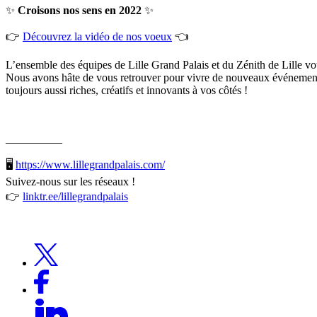
✨
Croisons nos sens en 2022
✨
👉
Découvrez la vidéo de nos voeux
👈
L’ensemble des équipes de Lille Grand Palais et du Zénith de Lille v
Nous avons hâte de vous retrouver pour vivre de nouveaux événemen
toujours aussi riches, créatifs et innovants à vos côtés !
__________
🖥
https://www.lillegrandpalais.com/
Suivez-nous sur les réseaux !
👉
linktr.ee/lillegrandpalais