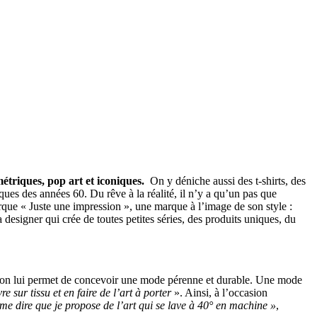
étriques, pop art et iconiques.
On y déniche aussi des t-shirts, des
ues des années 60. Du rêve à la réalité, il n’y a qu’un pas que
arque « Juste une impression », une marque à l’image de son style :
la designer qui crée de toutes petites séries, des produits uniques, du
sion lui permet de concevoir une mode pérenne et durable. Une mode
 sur tissu et en faire de l’art à porter
». Ainsi, à l’occasion
ime dire que je propose de l’art qui se lave à 40° en machine »
,