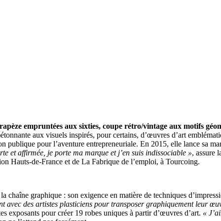
apèze empruntées aux sixties, coupe rétro/vintage aux motifs géom
étonnante aux visuels inspirés, pour certains, d’œuvres d’art emblématiq
tion publique pour l’aventure entrepreneuriale. En 2015, elle lance sa m
rte et affirmée, je porte ma marque et j’en suis indissociable »
, assure 
région Hauts-de-France et de La Fabrique de l’emploi, à Tourcoing.
 la chaîne graphique : son exigence en matière de techniques d’impres
t avec des artistes plasticiens pour transposer graphiquement leur œuvre
tes exposants pour créer 19 robes uniques à partir d’œuvres d’art.
« J’a