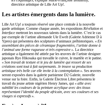
les coquillages
, explique Marie-Françoise Bouttemy,
directrice artistique de Lille Art Up!.
Les artistes émergents dans la lumière.
Lille Art Up! a toujours réservé une place centrale à la nouvelle
garde artistique. Comme chaque année, les expositions
Révélation
et
Interface
mettront les nouveaux talents dans la lumière. C’est le cas
par exemple de l’artiste allemande Ule Ewelt (Galerie Adrienne D à
Ypres) qui présentera des sculptures d’animaux préhistoriques.
« En
assemblant des pièces de céramique fragmentées, l’artiste donne à
l’animal une forme rugueuse et très expressive ».
La directrice
artistique a également été attirée par les
œuvres de l’artiste designer
japonais Ryo Hikosaka qui travaille le cuivre, le martèle et le patine
.
« Son travail de texture et le jeu de lumière qui ressort de ses
créations sont tout à fait surprenants. Je trouve sa production
artistique très belle car elle invite à la contemplation ».
Ses œuvres
seront exposées dans la galerie parisienne D2 Galerie, nouvelle
venue sur la foire. Enfin, la Galerie Électron Libre présentera le
travail du jeune artiste nigérien Henry James, qui
« allie avec
subtilité les couleurs de la peinture acrylique avec des tissus
représentant l’identité du peuple africain, avec ses couleurs et ses
visages si expressifs ».