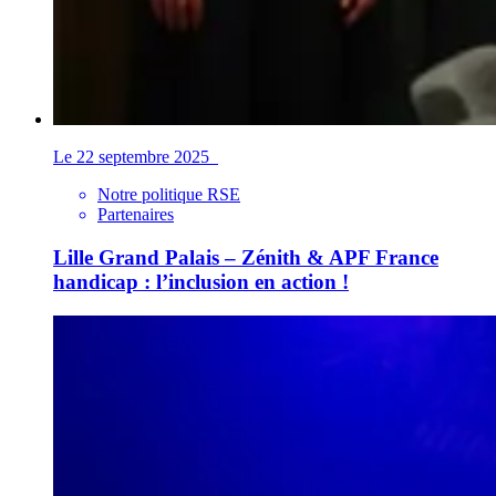
Le 22 septembre 2025
Notre politique RSE
Partenaires
Lille Grand Palais – Zénith & APF France
handicap : l’inclusion en action !