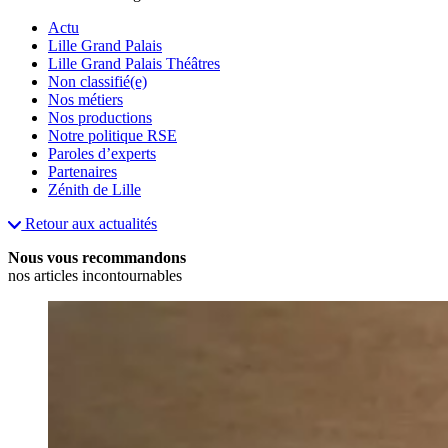
Actu
Lille Grand Palais
Lille Grand Palais Théâtres
Non classifié(e)
Nos métiers
Nos productions
Notre politique RSE
Paroles d’experts
Partenaires
Zénith de Lille
Retour aux actualités
Nous vous recommandons
nos articles incontournables