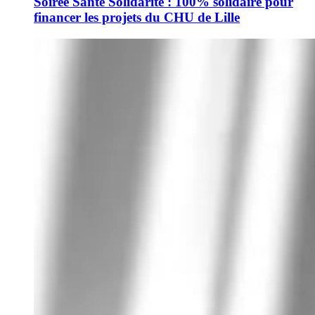
Soirée Santé Solidarité : 100% solidaire pour
financer les projets du CHU de Lille