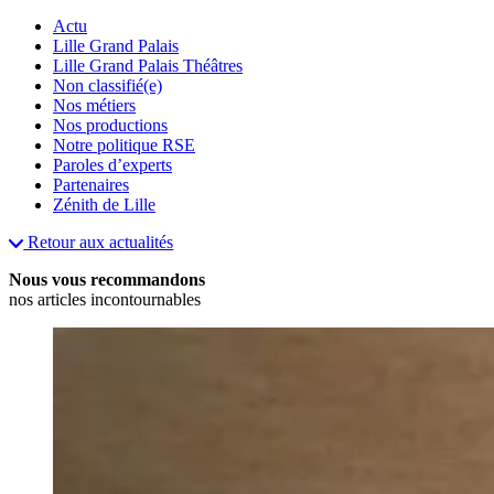
Actu
Lille Grand Palais
Lille Grand Palais Théâtres
Non classifié(e)
Nos métiers
Nos productions
Notre politique RSE
Paroles d’experts
Partenaires
Zénith de Lille
Retour aux actualités
Nous vous recommandons
nos articles incontournables