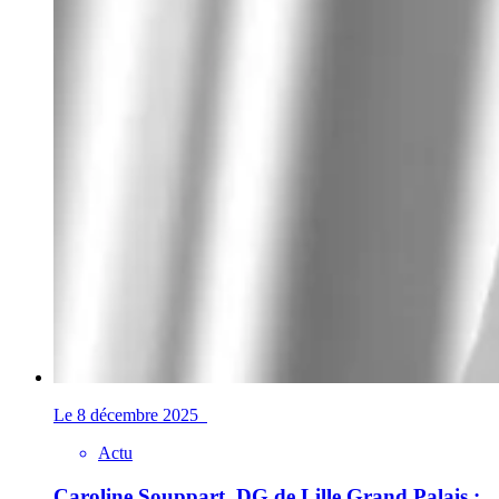
Le 8 décembre 2025
Actu
Caroline Souppart, DG de Lille Grand Palais :