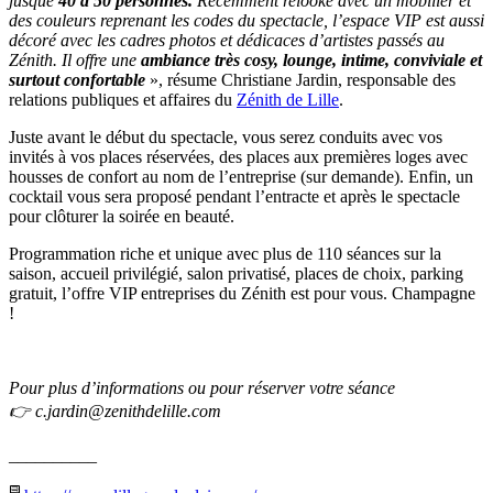
jusque
40 à 50 personnes.
Récemment relooké avec un mobilier et
des couleurs reprenant les codes du spectacle, l’espace VIP est aussi
décoré avec les cadres photos et dédicaces d’artistes passés au
Zénith. Il offre une
ambiance très cosy, lounge, intime, conviviale et
surtout confortable
», résume Christiane Jardin, responsable des
relations publiques et affaires du
Zénith de Lille
.
Juste avant le début du spectacle, vous serez conduits avec vos
invités à vos places réservées, des places aux premières loges avec
housses de confort au nom de l’entreprise (sur demande). Enfin, un
cocktail vous sera proposé pendant l’entracte et après le spectacle
pour clôturer la soirée en beauté.
Programmation riche et unique avec plus de 110 séances sur la
saison, accueil privilégié, salon privatisé, places de choix, parking
gratuit, l’offre VIP entreprises du Zénith est pour vous. Champagne
!
Pour plus d’informations ou pour réserver votre séance
👉 c.jardin@zenithdelille.com
__________