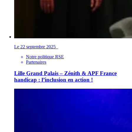
Le 22 septembre 2025
Notre politique RSE
Partenaires
Lille Grand Palais – Zénith & APF France
handicap : l’inclusion en action !