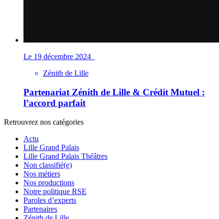
Le 19 décembre 2024
Zénith de Lille
Partenariat Zénith de Lille & Crédit Mutuel :
l’accord parfait
Retrouvrez nos catégories
Actu
Lille Grand Palais
Lille Grand Palais Théâtres
Non classifié(e)
Nos métiers
Nos productions
Notre politique RSE
Paroles d’experts
Partenaires
Zénith de Lille