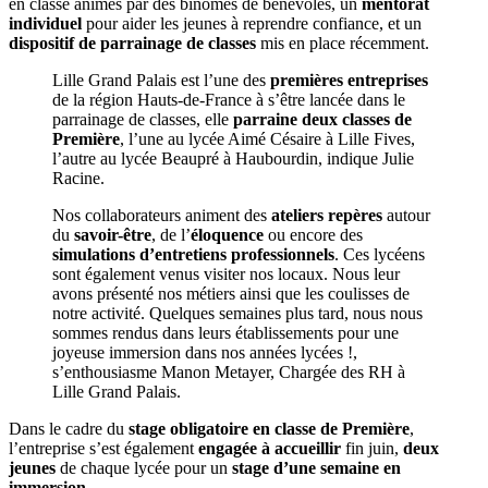
en classe animés par des binômes de bénévoles, un
mentorat
individuel
pour aider les jeunes à reprendre confiance, et un
dispositif de parrainage de classes
mis en place récemment.
Lille Grand Palais
est l’une des
premières entreprises
de la région Hauts-de-France à s’être lancée dans le
parrainage de classes, elle
parraine deux classes de
Première
, l’une au lycée Aimé Césaire à Lille Fives,
l’autre au lycée Beaupré à Haubourdin, indique Julie
Racine.
Nos collaborateurs animent des
ateliers repères
autour
du
savoir-être
, de l’
éloquence
ou encore des
simulations d’entretiens professionnels
. Ces lycéens
sont également venus visiter nos locaux. Nous leur
avons présenté nos métiers ainsi que les coulisses de
notre activité. Quelques semaines plus tard, nous nous
sommes rendus dans leurs établissements pour une
joyeuse immersion dans nos années lycées !,
s’enthousiasme Manon Metayer, Chargée des RH à
Lille Grand Palais.
Dans le cadre du
stage obligatoire en classe de Première
,
l’entreprise s’est également
engagée à accueillir
fin juin,
deux
jeunes
de chaque lycée pour un
stage d’une semaine en
immersion
.