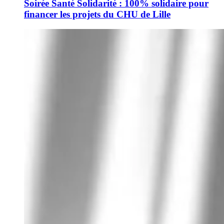
Soirée Santé Solidarité : 100% solidaire pour
financer les projets du CHU de Lille