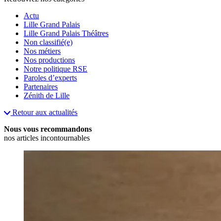
Actu
Lille Grand Palais
Lille Grand Palais Théâtres
Non classifié(e)
Nos métiers
Nos productions
Notre politique RSE
Paroles d’experts
Partenaires
Zénith de Lille
Retour aux actualités
Nous vous recommandons
nos articles incontournables