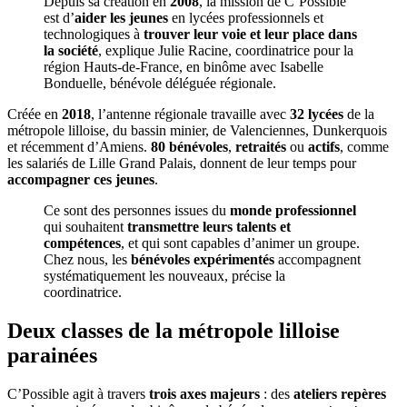
Depuis sa création en
2008
, la mission de C’Possible
est d’
aider les jeunes
en lycées professionnels et
technologiques à
trouver leur voie et leur place dans
la société
, explique Julie Racine, coordinatrice pour la
région Hauts-de-France, en binôme avec Isabelle
Bonduelle, bénévole déléguée régionale.
Créée en
2018
, l’antenne régionale travaille avec
32 lycées
de la
métropole lilloise, du bassin minier, de Valenciennes, Dunkerquois
et récemment d’Amiens.
80 bénévoles
,
retraités
ou
actifs
, comme
les salariés de Lille Grand Palais, donnent de leur temps pour
accompagner ces jeunes
.
Ce sont des personnes issues du
monde professionnel
qui souhaitent
transmettre
leurs talents et
compétences
, et qui sont capables d’animer un groupe.
Chez nous, les
bénévoles expérimentés
accompagnent
systématiquement les nouveaux, précise la
coordinatrice.
Deux classes de la métropole lilloise
parainées
C’Possible agit à travers
trois axes majeurs
: des
ateliers repères